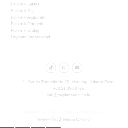
Poliklinik Laktasi
Poliklinik Gigi
Poliklinik Akupuntur
Poliklinik Ortopedi
Poliklinik Urologi
Layanan Laparoskopi
Connect Us
Jl. Gereja Theresia No.22, Menteng, Jakarta Pusat
+62 21 390 9725
info@rsypkmandiri.co.id
Copyright © 2024
YPK Mandiri
. All rights reserved.
Privacy Policy
Terms & Condition