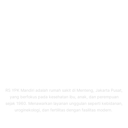
Book Your Appointment
To Get Quality Services
From Us!
ONLINE APPOINTMENT
RS YPK Mandiri adalah rumah sakit di Menteng, Jakarta Pusat,
yang berfokus pada kesehatan ibu, anak, dan perempuan
sejak 1960. Menawarkan layanan unggulan seperti kebidanan,
uroginekologi, dan fertilitas dengan fasilitas modern.
Our Services