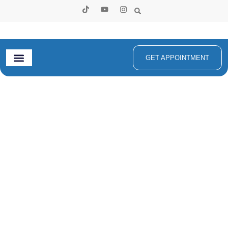
GET APPOINTMENT
Layanan Laparoskopi