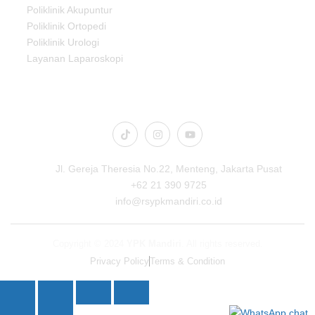
Poliklinik Akupuntur
Poliklinik Ortopedi
Poliklinik Urologi
Layanan Laparoskopi
Connect Us
Jl. Gereja Theresia No.22, Menteng, Jakarta Pusat
+62 21 390 9725
info@rsypkmandiri.co.id
Copyright © 2024
YPK Mandiri
. All rights reserved.
Privacy Policy
Terms & Condition