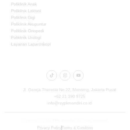
Poliklinik Anak
Poliklinik Laktasi
Poliklinik Gigi
Poliklinik Akupuntur
Poliklinik Ortopedi
Poliklinik Urologi
Layanan Laparoskopi
Connect Us
Jl. Gereja Theresia No.22, Menteng, Jakarta Pusat
+62 21 390 9725
info@rsypkmandiri.co.id
Copyright © 2024
YPK Mandiri
. All rights reserved.
Privacy Policy
Terms & Condition