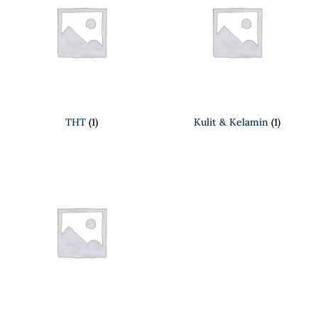
THT
(1)
Kulit & Kelamin
(1)