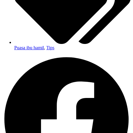
Puasa ibu hamil
,
Tips