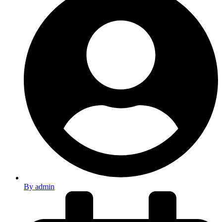
By
admin