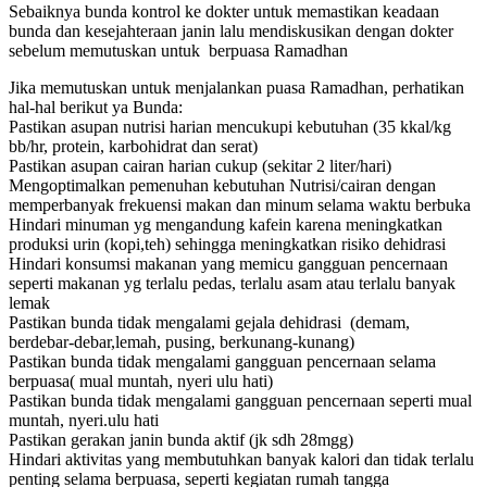
Sebaiknya bunda kontrol ke dokter untuk memastikan keadaan
bunda dan kesejahteraan janin lalu mendiskusikan dengan dokter
sebelum memutuskan untuk berpuasa Ramadhan
Jika memutuskan untuk menjalankan puasa Ramadhan, perhatikan
hal-hal berikut ya Bunda:
Pastikan asupan nutrisi harian mencukupi kebutuhan (35 kkal/kg
bb/hr, protein, karbohidrat dan serat)
Pastikan asupan cairan harian cukup (sekitar 2 liter/hari)
Mengoptimalkan pemenuhan kebutuhan Nutrisi/cairan dengan
memperbanyak frekuensi makan dan minum selama waktu berbuka
Hindari minuman yg mengandung kafein karena meningkatkan
produksi urin (kopi,teh) sehingga meningkatkan risiko dehidrasi
Hindari konsumsi makanan yang memicu gangguan pencernaan
seperti makanan yg terlalu pedas, terlalu asam atau terlalu banyak
lemak
Pastikan bunda tidak mengalami gejala dehidrasi (demam,
berdebar-debar,lemah, pusing, berkunang-kunang)
Pastikan bunda tidak mengalami gangguan pencernaan selama
berpuasa( mual muntah, nyeri ulu hati)
Pastikan bunda tidak mengalami gangguan pencernaan seperti mual
muntah, nyeri.ulu hati
Pastikan gerakan janin bunda aktif (jk sdh 28mgg)
Hindari aktivitas yang membutuhkan banyak kalori dan tidak terlalu
penting selama berpuasa, seperti kegiatan rumah tangga