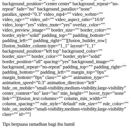
background_position=”center center” background_repeat=”no-
repeat” fade=”no” background_parallax=”none”
parallax_speed=”0.3″ video_mp4=”” video_webm=””
video_ogv=”” video_url=”” video_aspect_ratio=”16:9″
video_loop=”yes” video_mute=”yes” overlay_color=””
video_preview_image=”” border_size=”” border_color=””
border_style=”solid” padding_top=”” padding_bottom=””
padding_left=”” padding_right=””][fusion_builder_row]
[fusion_builder_column type=”1_1″ layout=”1_1″
background_position=”left top” background_color=””
border_size=”” border_color=”” border_style=”solid”
border_position=”all” spacing=”yes” background_image=””
background_repeat=”no-repeat” padding_top=”” padding_right=””
padding_bottom=”” padding_left=”” margin_top=”0px”
margin_bottom=”0px” class=”” id=”” animation_type=””
animation_speed=”0.3″ animation_direction=”left”
hide_on_mobile=”small-visibility,medium-visibility,large-visibility”
center_content=”no” last=”no” min_height=”” hover_type=”none”
link=””][fusion_text columns=”” column_min_width=””
column_spacing=”” rule_style=”default” rule_size=”” rule_color=””
hide_on_mobile=”small-visibility,medium-visibility,large-visibility”
class=”” id=””]
Tips berpuasa ramadhan bagi ibu hamil